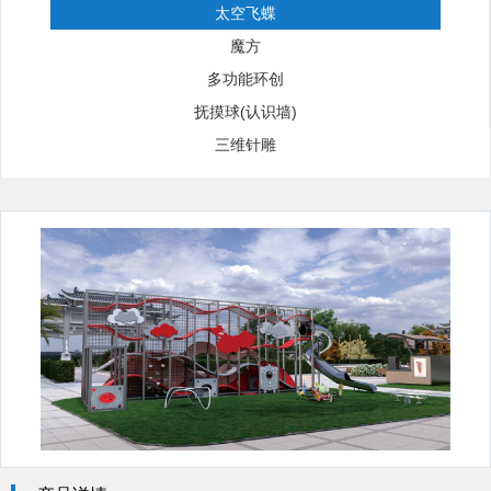
太空飞蝶
魔方
多功能环创
抚摸球(认识墙)
三维针雕