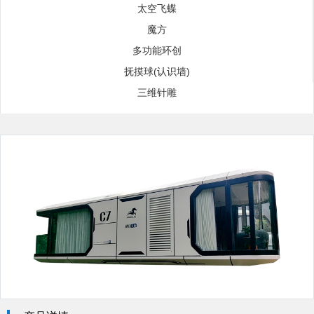
太空飞蝶
魔方
多功能环创
抚摸球(认识墙)
三维针雕